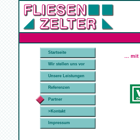
Startseite
... m
Wir stellen uns vor
Unsere Leistungen
Referenzen
Partner
>Kontakt
Impressum