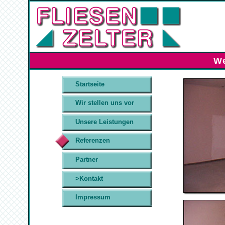
We
Startseite
Wir stellen uns vor
Unsere Leistungen
Referenzen
Partner
>Kontakt
Impressum